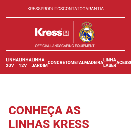
KRESS
PRODUTOS
CONTATO
GARANTIA
LINHA
LINHA
LINHA
LINHA
CONCRETO
METAL
MADEIRA
ACESS
20V
12V
JARDIM
LASER
CONHEÇA AS
LINHAS
KRESS