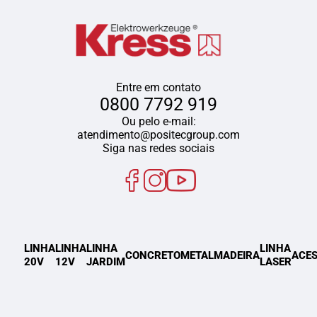
Entre em contato
0800 7792 919
Ou pelo e-mail:
atendimento@positecgroup.com
Siga nas redes sociais
LINHA
LINHA
LINHA
LINHA
CONCRETO
METAL
MADEIRA
ACES
20V
12V
JARDIM
LASER