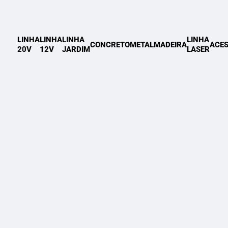
LINHA
LINHA
LINHA
LINHA
CONCRETO
METAL
MADEIRA
ACES
20V
12V
JARDIM
LASER