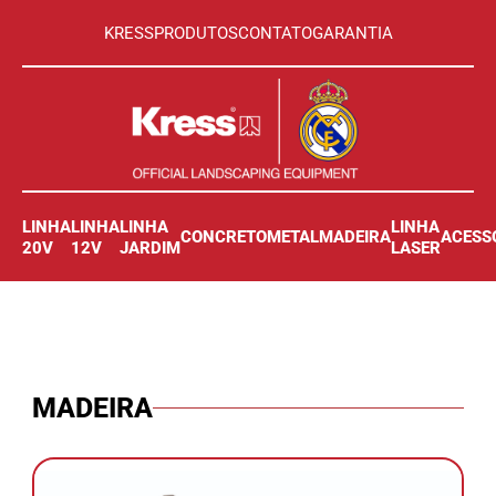
KRESS
PRODUTOS
CONTATO
GARANTIA
LINHA
LINHA
LINHA
LINHA
CONCRETO
METAL
MADEIRA
ACESS
20V
12V
JARDIM
LASER
MADEIRA