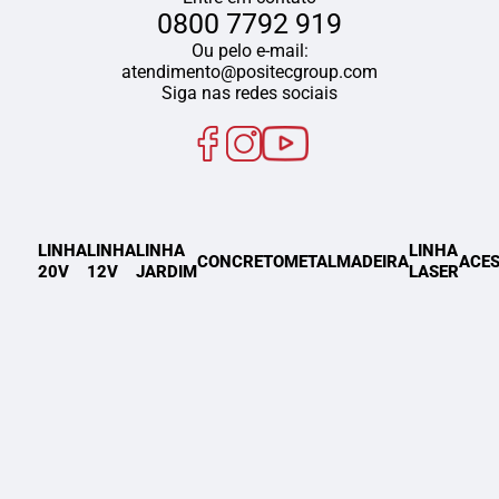
0800 7792 919
Ou pelo e-mail:
atendimento@positecgroup.com
Siga nas redes sociais
LINHA
LINHA
LINHA
LINHA
CONCRETO
METAL
MADEIRA
ACES
20V
12V
JARDIM
LASER