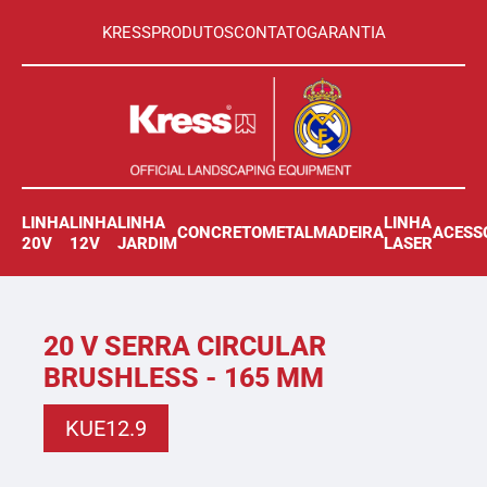
KRESS
PRODUTOS
CONTATO
GARANTIA
LINHA
LINHA
LINHA
LINHA
CONCRETO
METAL
MADEIRA
ACESS
20V
12V
JARDIM
LASER
20 V SERRA CIRCULAR
BRUSHLESS - 165 MM
KUE12.9