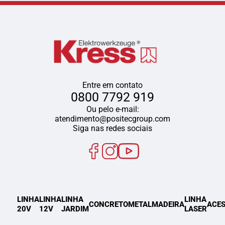
Entre em contato
0800 7792 919
Ou pelo e-mail:
atendimento@positecgroup.com
Siga nas redes sociais
LINHA
LINHA
LINHA
LINHA
CONCRETO
METAL
MADEIRA
ACES
20V
12V
JARDIM
LASER