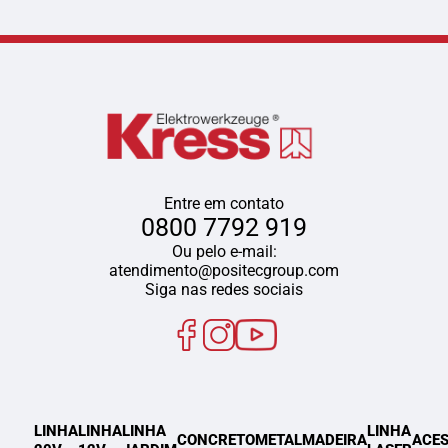
Entre em contato
0800 7792 919
Ou pelo e-mail:
atendimento@positecgroup.com
Siga nas redes sociais
LINHA
LINHA
LINHA
LINHA
CONCRETO
METAL
MADEIRA
ACES