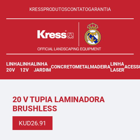
KRESS
PRODUTOS
CONTATO
GARANTIA
LINHA
LINHA
LINHA
LINHA
CONCRETO
METAL
MADEIRA
ACESS
20V
12V
JARDIM
LASER
20 V TUPIA LAMINADORA
BRUSHLESS
KUD26.91