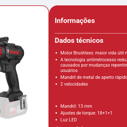
Informações
Dados técnicos
Motor Brushless: maior vida úti
A tecnologia antirretrocesso redu
causados por mudanças repentin
usuários
Mandril de metal de aperto rápid
2 velocidades
Mandril: 13 mm
Ajustes de torque: 18+1+1
Luz LED