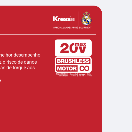
l melhor desempenho.
z o risco de danos
as de torque aos
o