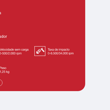
a
ador