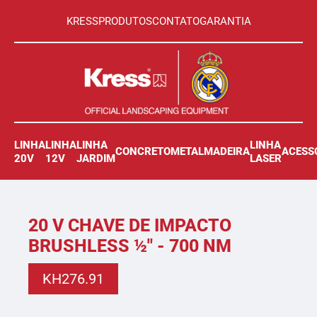
KRESS
PRODUTOS
CONTATO
GARANTIA
LINHA
LINHA
LINHA
LINHA
CONCRETO
METAL
MADEIRA
ACESS
20V
12V
JARDIM
LASER
20 V CHAVE DE IMPACTO
BRUSHLESS ½" - 700 NM
KH276.91