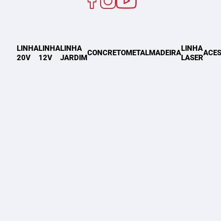
LINHA
LINHA
LINHA
LINHA
CONCRETO
METAL
MADEIRA
ACES
20V
12V
JARDIM
LASER