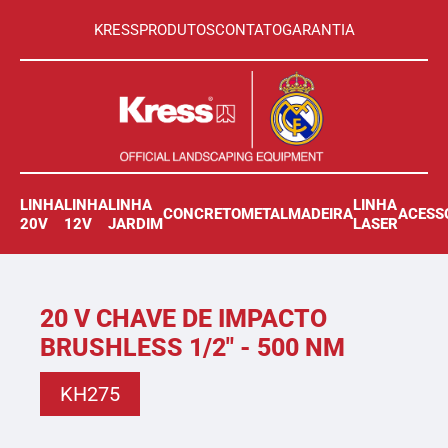
KRESS
PRODUTOS
CONTATO
GARANTIA
LINHA
LINHA
LINHA
LINHA
CONCRETO
METAL
MADEIRA
ACESS
20V
12V
JARDIM
LASER
20 V CHAVE DE IMPACTO
BRUSHLESS 1/2" - 500 NM
KH275