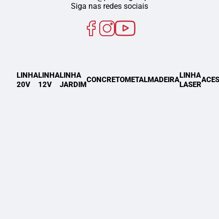
Siga nas redes sociais
LINHA
LINHA
LINHA
LINHA
CONCRETO
METAL
MADEIRA
ACES
20V
12V
JARDIM
LASER