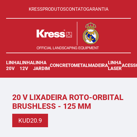
KRESS
PRODUTOS
CONTATO
GARANTIA
LINHA
LINHA
LINHA
LINHA
CONCRETO
METAL
MADEIRA
ACESS
20V
12V
JARDIM
LASER
20 V LIXADEIRA ROTO-ORBITAL
BRUSHLESS - 125 MM
KUD20.9