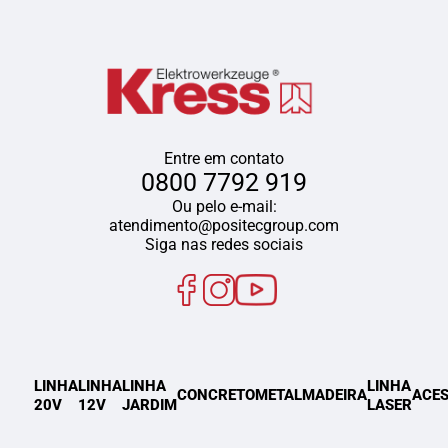
Entre em contato
0800 7792 919
Ou pelo e-mail:
atendimento@positecgroup.com
Siga nas redes sociais
LINHA
LINHA
LINHA
LINHA
CONCRETO
METAL
MADEIRA
ACES
20V
12V
JARDIM
LASER